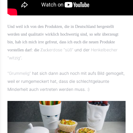
Und weil ich von den Produkten, die in Deutschland hergestellt
werden und qualitativ wirklich hochwertig sind, so sehr überzeugt
bin, hab ich mich irre gefreut, dass ich euch die neuen Produkte
erdose “süß”
und der
Henkelbecher
vorstellen darf: die
Zuck
“witzig”
.
“Grummelig”
hat sich dann auch noch mit aufs Bild gemogelt,
weil er rumgemeckert hat, dass die schlechtgelaunte
Minderheit auch vertreten werden muss. :)