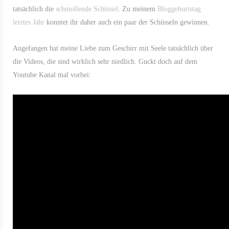
tatsächlich die
schmollende Schüssel
. Zu meinem
Bloggeburtstag
letztes Jahr
konntet ihr daher auch ein paar der Schüsseln gewinnen.
Angefangen hat meine Liebe zum Geschirr mit Seele tatsächlich über
die Videos, die sind wirklich sehr niedlich. Guckt doch auf dem
Youtube Kanal mal vorbei: