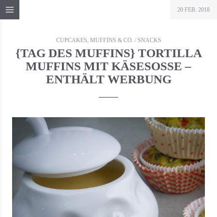
20 FEB. 2018
CUPCAKES, MUFFINS & CO.
/
SNACKS
{TAG DES MUFFINS} TORTILLA
MUFFINS MIT KÄSESOSSE – E
NTHÄLT WERBUNG