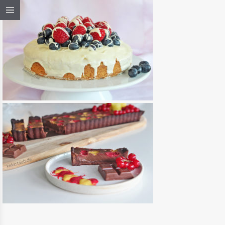
AVOCADO – BOTTERMILK FRESH
KUCHEN MIT FRISCHEN BEEREN
READ MORE
KUCHEN & TARTES
/
SÜSSES
TARTE AU CHOCOLAT CAFÉ MIT
JOHANNISBEEREN UND MANGO
READ MORE
KUCHEN & TARTES
/
SÜSSES