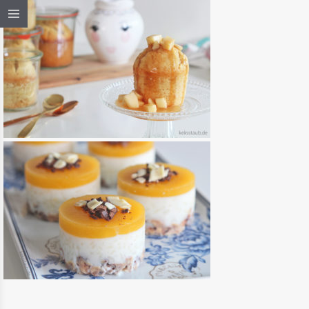
GEBACKENER MILCHREIS KUCHEN
IM GLAS
READ MORE
KUCHEN & TARTES
/
SÜSSES
“NO BAKE” MILCHREIS MÜSLI
TÖRTCHEN MIT PFIRSICH TOPPING
READ MORE
KUCHEN & TARTES
/
SÜSSES