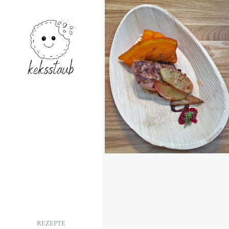
{REVIEW} ICH WURD
AUF DER EAT&STYLE
VERZUCKERT
READ MORE
EVE
REZEPTE