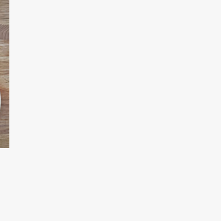
E
NTS