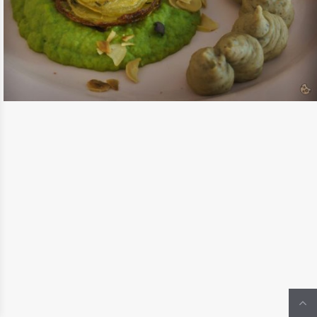
{VEGETARISCHES FESTMENÜ}
HAUPTGANG – KNUSPERKARTOFFELN
MIT ERBSEN- UND MARONENPÜREE &
KARAMELLISIERTEN MÖHREN
READ MORE
HAUPTGERICHTE
/
WEIHNACHTSFREU(N)DE