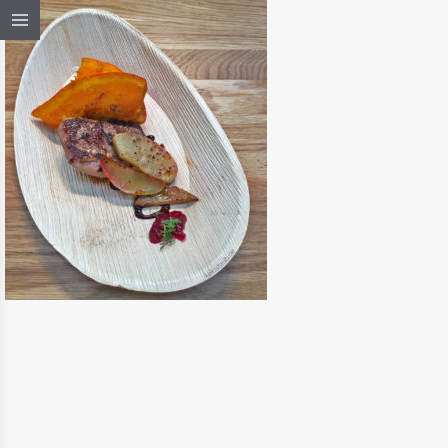
{REVIEW} ICH WURDE AUF DER
EAT&STYLE VERZUCKERT
READ MORE
EVENTS