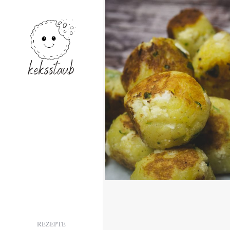
PARTYTIME –
KARTOFFEL
BLUMENKOHL
BÄLLCHEN
READ MORE
SNA
REZEPTE