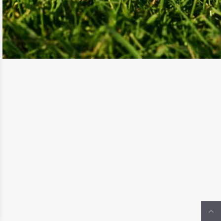
{IRISCHE GARTENPARTY} NEUES
BLOG-KLEID UND GESCHENKE FÜR
EUCH
READ MORE
IRISCHE GARTENPARTY