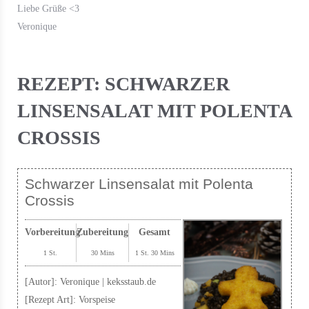
Liebe Grüße <3
Veronique
REZEPT: SCHWARZER
LINSENSALAT MIT POLENTA
CROSSIS
Schwarzer Linsensalat mit Polenta
Crossis
Vorbereitung
Zubereitung
Gesamt
1 St.
30 Mins
1 St. 30 Mins
[Autor]:
Veronique | keksstaub.de
[Rezept Art]:
Vorspeise