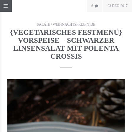
6
03 DEZ. 2017
SALATE
/
WEIHNACHTSFREU(N)DE
{VEGETARISCHES FESTMENÜ}
VORSPEISE – SCHWARZER
LINSENSALAT MIT POLENTA
CROSSIS