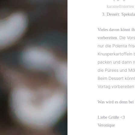
karamellisierte
Dessert: Spekul
Vieles davon könnt i
Die Vor
vorbereiten.
nur die Polenta fri
Knusperkartoffeln
packen und dann n
die Pürees und Möh
Beim Dessert könnt
Vortag vorbereiten
Was wird es denn bei
Liebe Grüße <3
Veronique