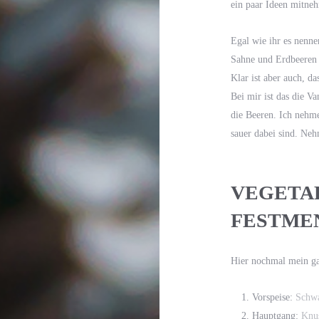
ein paar Ideen mitne
Egal wie ihr es nenn
Sahne und Erdbeeren a
Klar ist aber auch, d
Bei mir ist das die V
die Beeren. Ich nehme
sauer dabei sind. Neh
VEGETAR
FESTME
Hier nochmal mein g
Vorspeise:
Schwa
Hauptgang:
Knus