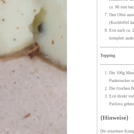
ca. 80 min ba
Den Ofen aussc
(Kochlöffel d
Erst nach ca.
komplett auskü
----------------------
Topping
----------------------
Die 100g Masc
Puderzucker un
Die frischen 
Erst direkt vo
Pavlova geben
{Hinweise}
Die einzelnen Kompo