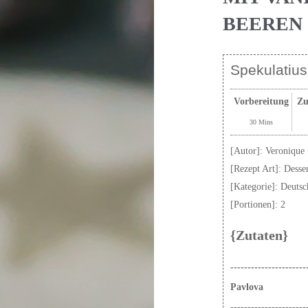
BEEREN
Spekulatiu
Vorbereitung
Zu
30 Mins
[Autor]:
Veronique 
[Rezept Art]:
Desse
[Kategorie]:
Deutsc
[Portionen]:
2
{Zutaten}
----------------------
Pavlova
----------------------