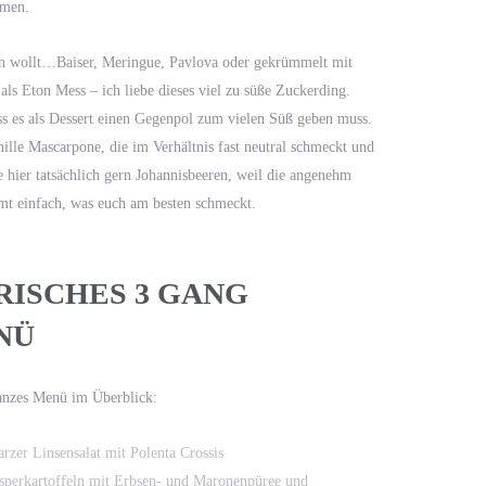
hmen.
en wollt…Baiser, Meringue, Pavlova oder gekrümmelt mit
ls Eton Mess – ich liebe dieses viel zu süße Zuckerding.
ass es als Dessert einen Gegenpol zum vielen Süß geben muss.
anille Mascarpone, die im Verhältnis fast neutral schmeckt und
 hier tatsächlich gern Johannisbeeren, weil die angenehm
mt einfach, was euch am besten schmeckt.
ISCHES 3 GANG
NÜ
anzes Menü im Überblick:
rzer Linsensalat mit Polenta Crossis
perkartoffeln mit Erbsen- und Maronenpüree und