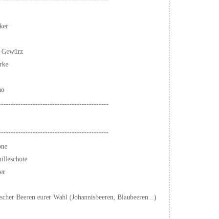
ker
s Gewürz
rke
ao
---------------------------------------------
---------------------------------------------
one
illeschote
er
scher Beeren eurer Wahl (Johannisbeeren, Blaubeeren...)