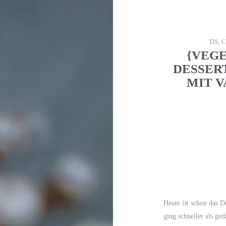
EIS, 
{VEG
DESSERT
MIT 
Heute ist schon das 
ging schneller als ge