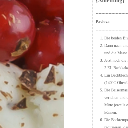
{Anleitung}
----------------------
Pavlova
----------------------
Die beiden Eiw
Dann nach und 
und die Masse 
Jetzt noch die
2 EL Backkaka
Ein Backblech
(140°C Ober/U
Die Baisermass
verteilen und 
Mitte jeweils 
können.
Die Backtempe
reduzieren, da