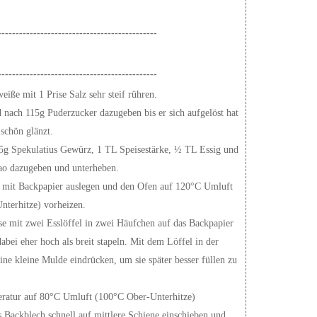
---------------------------------------------
---------------------------------------------
eiße mit 1 Prise Salz sehr steif rühren.
nach 115g Puderzucker dazugeben bis er sich aufgelöst hat
schön glänzt.
 5g Spekulatius Gewürz, 1 TL Speisestärke, ½ TL Essig und
o dazugeben und unterheben.
 mit Backpapier auslegen und den Ofen auf 120°C Umluft
nterhitze) vorheizen.
e mit zwei Esslöffel in zwei Häufchen auf das Backpapier
dabei eher hoch als breit stapeln. Mit dem Löffel in der
eine kleine Mulde eindrücken, um sie später besser füllen zu
ratur auf 80°C Umluft (100°C Ober-Unterhitze)
s Backblech schnell auf mittlere Schiene einschieben und