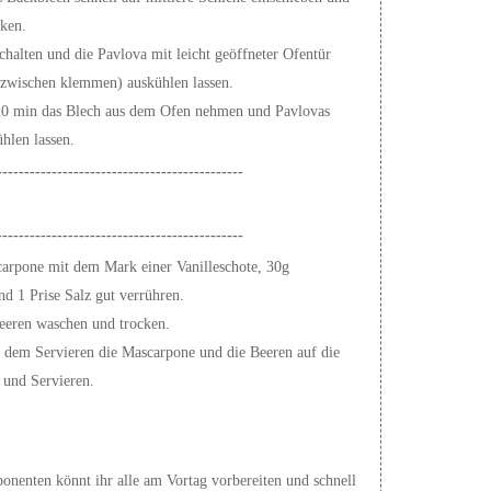
cken.
halten und die Pavlova mit leicht geöffneter Ofentür
azwischen klemmen) auskühlen lassen.
 20 min das Blech aus dem Ofen nehmen und Pavlovas
hlen lassen.
---------------------------------------------
---------------------------------------------
arpone mit dem Mark einer Vanilleschote, 30g
d 1 Prise Salz gut verrühren.
Beeren waschen und trocken.
r dem Servieren die Mascarpone und die Beeren auf die
 und Servieren.
nenten könnt ihr alle am Vortag vorbereiten und schnell