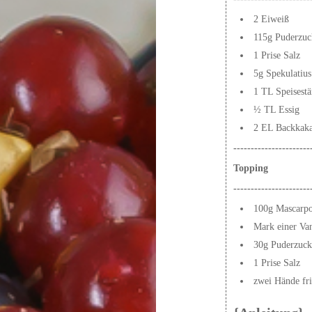
2 Eiweiß
115g Puderzuc
1 Prise Salz
5g Spekulatiu
1 TL Speisestä
½ TL Essig
2 EL Backkak
----------------------
Topping
----------------------
100g Mascarp
Mark einer Van
30g Puderzuck
1 Prise Salz
zwei Hände fri