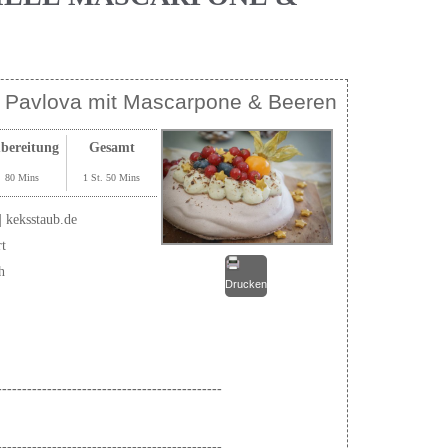
s Pavlova mit Mascarpone & Beeren
bereitung
Gesamt
80 Mins
1 St. 50 Mins
| keksstaub.de
rt
h
Drucken
---------------------------------------------
---------------------------------------------