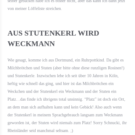
selber gebacken habe ich es bisher nicht, aber das kann ich dann jetzt
von meiner Löffeliste streichen.
AUS STUTENKERL WIRD
WECKMANN
Wie gesagt, komme ich aus Dortmund, ein Ruhrpottkind. Da gibt es
Milchbrötchen und Stuten (aber bitte ohne diese runzligen Rosinen!)
und Stutenkerle. Inzwischen lebe ich seit über 10 Jahren in Köln,
heftig wie schnell das ging, und hier ist das Milchbrötchen ein
Weckchen und der Stutenkerl ein Weckmann und der Stuten ein
Platz…das finde ich übrigens total unsinnig. “Platz” ist doch ein Ort,
an dem man sich aufhalten kann und kein Gebäck! Also auch wenn
der Stutenkerl in meinem Sprachgebrauch langsam zum Weckmann
geworden ist, der Stuten wird niemals zum Platz! Sorry Schnucki, ihr
Rheinländer seid manchmal seltsam. ;)