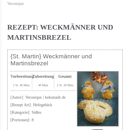
Veronique
REZEPT: WECKMÄNNER UND
MARTINSBREZEL
{St. Martin} Weckmänner und
Martinsbrezel
Vorbereitung
Zubereitung
Gesamt
1 St. 40 Mins
40 Mins
2 St. 20 Mins
[Autor]:
Veronique | keksstaub.de
[Rezept Art]:
Hefegebäck
[Kategorie]:
Süßes
[Portionen]:
8