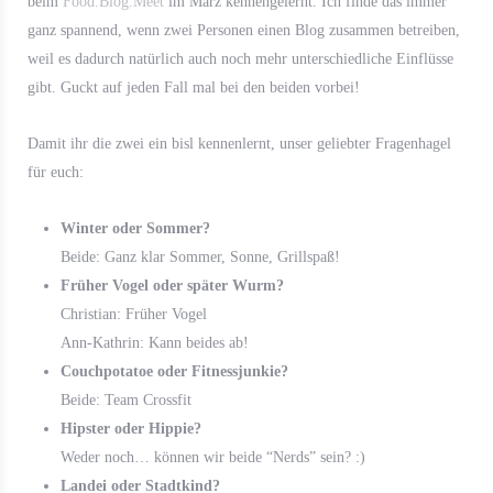
beim
Food.Blog.Meet
im März kennengelernt. Ich finde das immer
ganz spannend, wenn zwei Personen einen Blog zusammen betreiben,
weil es dadurch natürlich auch noch mehr unterschiedliche Einflüsse
gibt. Guckt auf jeden Fall mal bei den beiden vorbei!
Damit ihr die zwei ein bisl kennenlernt, unser geliebter Fragenhagel
für euch:
Winter oder Sommer?
Beide: Ganz klar Sommer, Sonne, Grillspaß!
Früher Vogel oder später Wurm?
Christian: Früher Vogel
Ann-Kathrin: Kann beides ab!
Couchpotatoe oder Fitnessjunkie?
Beide: Team Crossfit
Hipster oder Hippie?
Weder noch… können wir beide “Nerds” sein? :)
Landei oder Stadtkind?