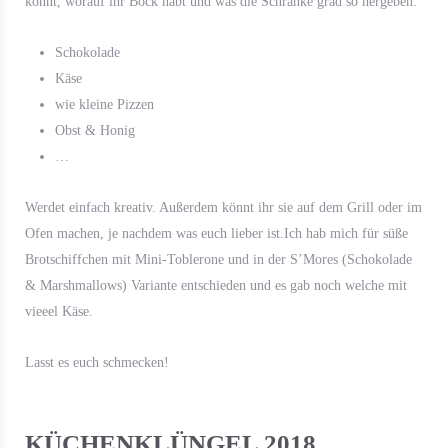
könnt, worauf ihr Bock habt und was die Schränke grad so hergeben:
Schokolade
Käse
wie kleine Pizzen
Obst & Honig
…
Werdet einfach kreativ. Außerdem könnt ihr sie auf dem Grill oder im
Ofen machen, je nachdem was euch lieber ist.Ich hab mich für süße
Brotschiffchen mit Mini-Toblerone und in der S’Mores (Schokolade
& Marshmallows) Variante entschieden und es gab noch welche mit
vieeel Käse.
Lasst es euch schmecken!
KÜCHENKLÜNGEL 2018