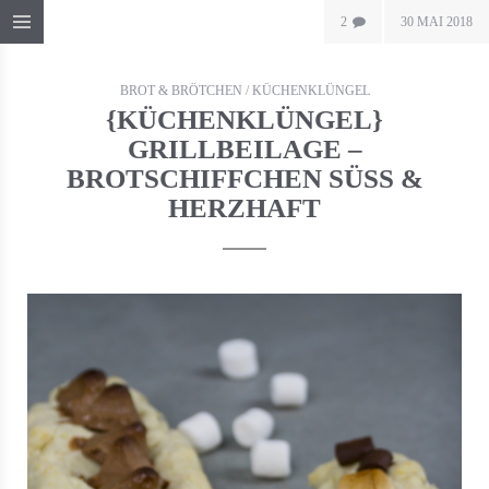
2
30 MAI 2018
BROT & BRÖTCHEN
/
KÜCHENKLÜNGEL
{KÜCHENKLÜNGEL}
GRILLBEILAGE –
BROTSCHIFFCHEN SÜSS & H
ERZHAFT