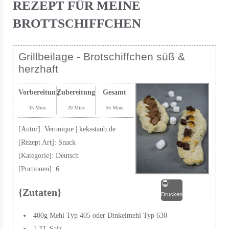
REZEPT FÜR MEINE
BROTTSCHIFFCHEN
Grillbeilage - Brotschiffchen süß &
herzhaft
Vorbereitung
Zubereitung
Gesamt
35 Mins
20 Mins
55 Mins
[Autor]:
Veronique | keksstaub.de
[Rezept Art]:
Snack
[Kategorie]:
Deutsch
[Portionen]:
6
{Zutaten}
Drucken
400g Mehl Typ 405 oder Dinkelmehl Typ 630
1 TL Salz