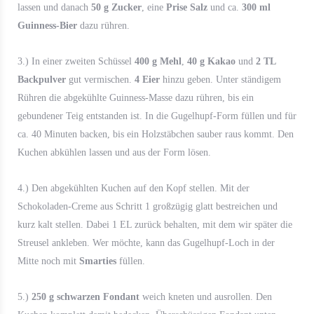
lassen und danach
50 g Zucker
, eine
Prise Salz
und ca.
300 ml
Guinness-Bier
dazu rühren.
3.) In einer zweiten Schüssel
400 g Mehl
,
40 g Kakao
und
2 TL
Backpulver
gut vermischen.
4 Eier
hinzu geben. Unter ständigem
Rühren die abgekühlte Guinness-Masse dazu rühren, bis ein
gebundener Teig entstanden ist. In die Gugelhupf-Form füllen und für
ca. 40 Minuten backen, bis ein Holzstäbchen sauber raus kommt. Den
Kuchen abkühlen lassen und aus der Form lösen.
4.) Den abgekühlten Kuchen auf den Kopf stellen. Mit der
Schokoladen-Creme aus Schritt 1 großzügig glatt bestreichen und
kurz kalt stellen. Dabei 1 EL zurück behalten, mit dem wir später die
Streusel ankleben. Wer möchte, kann das Gugelhupf-Loch in der
Mitte noch mit
Smarties
füllen.
5.)
250 g schwarzen Fondant
weich kneten und ausrollen. Den