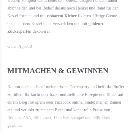
Kuchen komplett damit bedecken. Überschüssigen Fondant unten
abschneiden und bei Bedarf daraus noch Henkel und Rand für den
Kessel formen und mit
essbarem Kleber
fixieren. Übrige Creme
oben auf dem Kessel dünn verstreichen und mit
goldenen
Zuckerperlen
dekorieren.
Guten Appetit!
MITMACHEN & GEWINNEN
Kommt doch auch auf meine irische Gartenparty und helft das Buffet
zu füllen. Ihr kocht oder backt und stellt eure Rezepte und Bilder auf
eurem Blog Instagram oder Facebook online, bindet meinen Banner
ein und verlinkt zu meinem Event und könnt tolle Preise von
Berndes
,
ASA
,
Silikomart
,
Dein Keksstempel
und
58Produts
gewinnen.