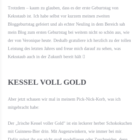
Trotzdem – kaum zu glauben, dass es der erste Geburtstag von
Keksstaub ist. Ich habe selbst vor kurzem meinen zweiten
Bloggeburtstag gefeiert und als echter Neuling in dem Bereich sah
mein Blog zum ersten Geburtstag bei weitem nicht so schön aus, wie
der von Veronique heute. Deshalb gratuliere ich herzlich zu der tollen
Leistung des letzten Jahres und freue mich darauf zu sehen, was
Keksstaub auch in der Zukunft bereit hält

KESSEL VOLL GOLD
Aber jetzt schauen wir mal in meinem Pick-Nick-Korb, was ich
mitgebracht habe:
Der „Irische Kessel voller Gold“ ist ein leckerer herber Schokokuchen
mit Guinness-Bier drin. Mit Augenzwinkern, wie immer bei mir.
Dafür müsst ihr gar nicht groß modellieren oder Zuschneiden, denn