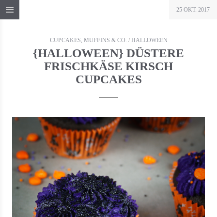
25 OKT. 2017
CUPCAKES, MUFFINS & CO.
/
HALLOWEEN
{HALLOWEEN} DÜSTERE
FRISCHKÄSE KIRSCH
CUPCAKES