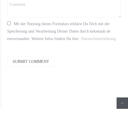
Mit der Nutzung dieses Formulars erklärst Du Dich mit der
Speicherung und Verarbeitung Deiner Daten durch keksstaub.de
einverstanden. Weitere Infos findest Du hier:
Datenschutzerklärung
SUBMIT COMMENT
Warning
: Undefined variable $pages in
/var/www/html/wp-
content/themes/gullvy/layouts/pagination.php
on line
38