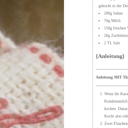
gekocht in der Do
200g Sahne
70g Milch
150g Irischen
20g Zartbitter
2 TL Salz
{Anleitung}
----------------------
Anleitung MIT T
----------------------
Wenn ihr Karam
Kondensmilch 
kochen. Danach
Kocht also ruh
Zwei Flaschen 