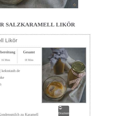
ÜR SALZKARAMELL LIKÖR
l Likör
bereitung
Gesamt
16 Mins
18 Mins
| keksstaub.de
nke
h
Drucken
Kondensmilch zu Karamell