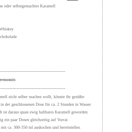
se oder selbstgemachtes Karamell
 Whiskey
schokolade
---------------------------------------------
hermomix
---------------------------------------------
ell nicht selber machen wollt, könnte ihr gesüßte
in der geschlossenen Dose für ca. 2 Stunden in Wasser
 ist daraus quasi ewig haltbares Karamell geworden.
ig ein paar Dosen gleichzeitig auf Vorrat.
mit ca. 300-350 ml auskochen und bereitstellen.