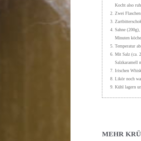
Kocht also ruh
Zwei Flaschen 
Zartbitterscho
Sahne (200g),
Minuten köche
Temperatur abs
Mit Salz (ca. 
Salzkaramell nu
Irischen Whis
Likör noch war
Kühl lagern un
MEHR KRÜ