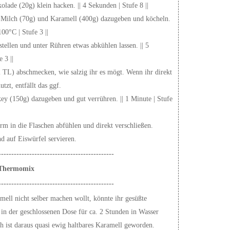
kolade (20g) klein hacken. || 4 Sekunden | Stufe 8 ||
 Milch (70g) und Karamell (400g) dazugeben und köcheln.
100°C | Stufe 3 ||
tellen und unter Rühren etwas abkühlen lassen. || 5
 3 ||
2 TL) abschmecken, wie salzig ihr es mögt. Wenn ihr direkt
tzt, entfällt das ggf.
ey (150g) dazugeben und gut verrühren. || 1 Minute | Stufe
m in die Flaschen abfühlen und direkt verschließen.
d auf Eiswürfel servieren.
---------------------------------------------
Thermomix
---------------------------------------------
ell nicht selber machen wollt, könnte ihr gesüßte
in der geschlossenen Dose für ca. 2 Stunden in Wasser
 ist daraus quasi ewig haltbares Karamell geworden.