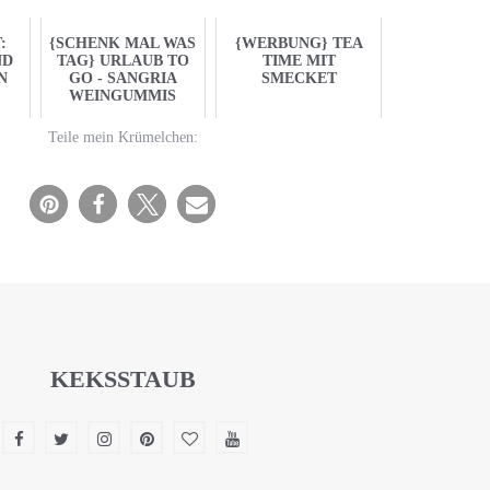
:
{SCHENK MAL WAS
{WERBUNG} TEA
ND
TAG} URLAUB TO
TIME MIT
N
GO - SANGRIA
SMECKET
WEINGUMMIS
Teile mein Krümelchen:
KEKSSTAUB