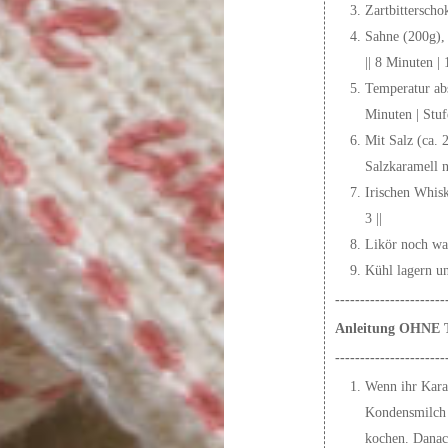
Zartbitterscho
Sahne (200g),
|| 8 Minuten | 
Temperatur abs
Minuten | Stufe
Mit Salz (ca. 
Salzkaramell nu
Irischen Whisk
3 ||
Likör noch war
Kühl lagern un
----------------------
Anleitung OHNE 
----------------------
Wenn ihr Karam
Kondensmilch 
kochen. Danach