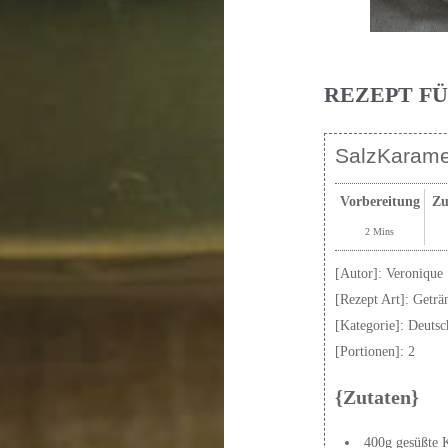
REZEPT F
SalzKaramel
Vorbereitung
Zu
2 Mins
[Autor]:
Veronique 
[Rezept Art]:
Geträ
[Kategorie]:
Deutsc
[Portionen]:
2
{Zutaten}
400g gesüßte 