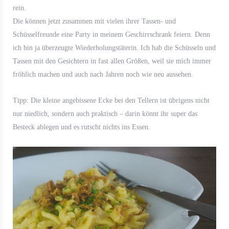
rein.
Die können jetzt zusammen mit vielen ihrer Tassen- und
Schüsselfreunde eine Party in meinem Geschirrschrank feiern. Denn
ich bin ja überzeugte Wiederholungstäterin. Ich hab die Schüsseln und
Tassen mit den Gesichtern in fast allen Größen, weil sie mich immer
fröhlich machen und auch nach Jahren noch wie neu aussehen.
Tipp: Die kleine angebissene Ecke bei den Tellern ist übrigens nicht
nur niedlich, sondern auch praktisch – darin könnt ihr super das
Besteck ablegen und es rutscht nichts ins Essen.