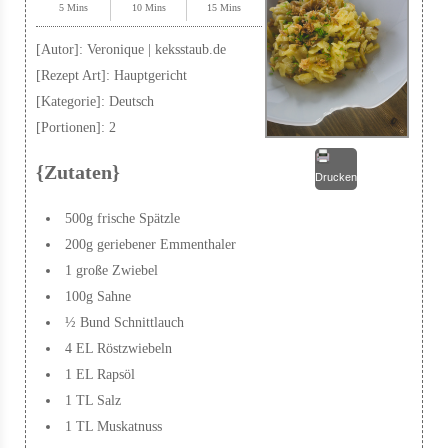
5 Mins
10 Mins
15 Mins
[Autor]:
Veronique | keksstaub.de
[Rezept Art]:
Hauptgericht
[Kategorie]:
Deutsch
[Portionen]:
2
{Zutaten}
Drucken
500g frische Spätzle
200g geriebener Emmenthaler
1 große Zwiebel
100g Sahne
½ Bund Schnittlauch
4 EL Röstzwiebeln
1 EL Rapsöl
1 TL Salz
1 TL Muskatnuss